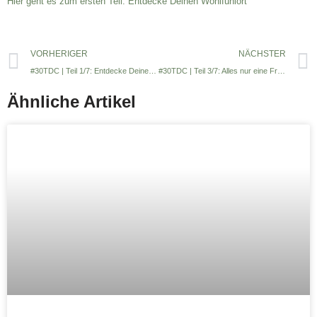
Hier geht es zum ersten Teil: Entdecke Deinen Wohlfühlort
VORHERIGER
NÄCHSTER
#30TDC | Teil 1/7: Entdecke Deinen Wohlfühlort!
#30TDC | Teil 3/7: Alles nur eine Frage der Sichtweise
Ähnliche Artikel