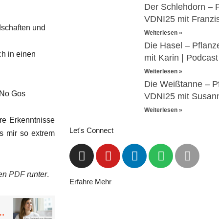
Der Schlehdorn – 
VDNI25 mit Franzi
dschaften und
Weiterlesen »
Die Hasel – Pflan
ch in einen
mit Karin | Podcas
Weiterlesen »
Die Weißtanne – P
 No Gos
VDNI25 mit Susanne
Weiterlesen »
re Erkenntnisse
Let's Connect
as mir so extrem
hen
PDF
runter
.
Erfahre Mehr