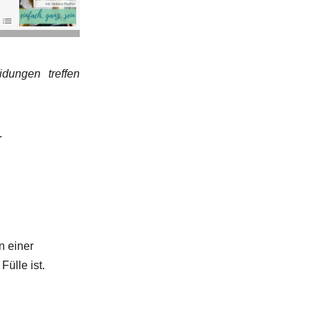
idungen treffen
.
n einer
ülle ist.