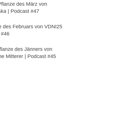
Pflanze des März von
ska | Podcast #47
ze des Februars von VDNI25
t #46
flanze des Jänners von
 Mitterer | Podcast #45