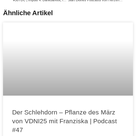
#30TDC | Impuls 4: Dankbarkeit, für das was ist, kultivieren
Start Deines Podcasts von Herzen | Meditation für deinen Wohlfühlort
Ähnliche Artikel
Der Schlehdorn – Pflanze des März
von VDNI25 mit Franziska | Podcast
#47