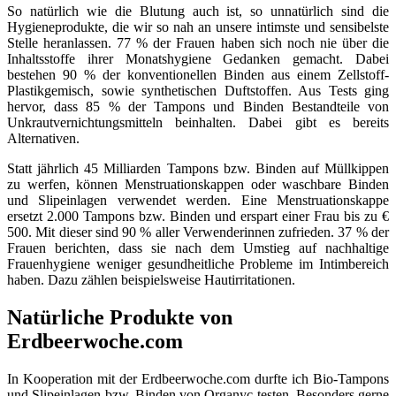
So natürlich wie die Blutung auch ist, so unnatürlich sind die
Hygieneprodukte, die wir so nah an unsere intimste und sensibelste
Stelle heranlassen. 77 % der Frauen haben sich noch nie über die
Inhaltsstoffe ihrer Monatshygiene Gedanken gemacht. Dabei
bestehen 90 % der konventionellen Binden aus einem Zellstoff-
Plastikgemisch, sowie synthetischen Duftstoffen. Aus Tests ging
hervor, dass 85 % der Tampons und Binden Bestandteile von
Unkrautvernichtungsmitteln beinhalten. Dabei gibt es bereits
Alternativen.
Statt jährlich 45 Milliarden Tampons bzw. Binden auf Müllkippen
zu werfen, können Menstruationskappen oder waschbare Binden
und Slipeinlagen verwendet werden. Eine Menstruationskappe
ersetzt 2.000 Tampons bzw. Binden und erspart einer Frau bis zu €
500. Mit dieser sind 90 % aller Verwenderinnen zufrieden. 37 % der
Frauen berichten, dass sie nach dem Umstieg auf nachhaltige
Frauenhygiene weniger gesundheitliche Probleme im Intimbereich
haben. Dazu zählen beispielsweise Hautirritationen.
Natürliche Produkte von
Erdbeerwoche.com
In Kooperation mit der Erdbeerwoche.com durfte ich Bio-Tampons
und Slipeinlagen bzw. Binden von Organyc testen. Besonders gerne