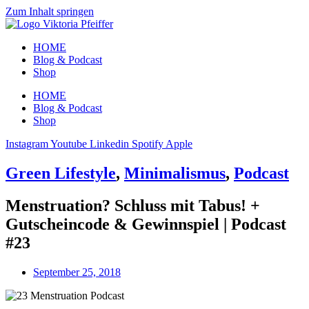
Zum Inhalt springen
HOME
Blog & Podcast
Shop
HOME
Blog & Podcast
Shop
Instagram
Youtube
Linkedin
Spotify
Apple
Green Lifestyle
,
Minimalismus
,
Podcast
Menstruation? Schluss mit Tabus! +
Gutscheincode & Gewinnspiel | Podcast
#23
September 25, 2018