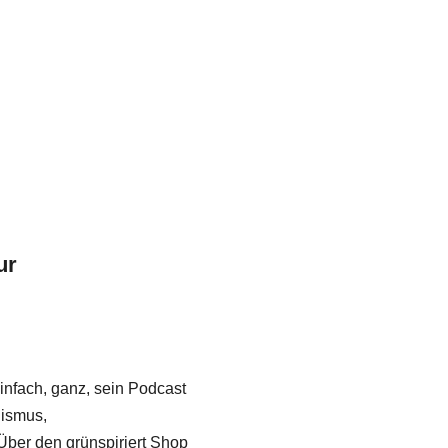
ur
infach, ganz, sein Podcast
lismus,
. Über den grünspiriert Shop