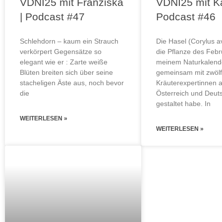
VDNI25 mit Franziska
VDNI25 mit Ka
| Podcast #47
Podcast #46
Schlehdorn – kaum ein Strauch
Die Hasel (Corylus av
verkörpert Gegensätze so
die Pflanze des Febr
elegant wie er : Zarte weiße
meinem Naturkalende
Blüten breiten sich über seine
gemeinsam mit zwölf
stacheligen Äste aus, noch bevor
Kräuterexpertinnen 
die
Österreich und Deut
gestaltet habe. In
WEITERLESEN »
WEITERLESEN »