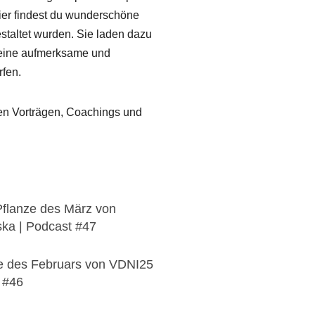
ier findest du wunderschöne
estaltet wurden. Sie laden dazu
 deine aufmerksame und
fen.
en Vorträgen, Coachings und
Pflanze des März von
ska | Podcast #47
ze des Februars von VDNI25
t #46