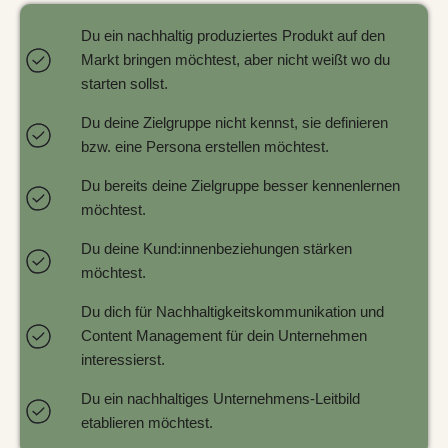
Du ein nachhaltig produziertes Produkt auf den
Markt bringen möchtest, aber nicht weißt wo du
starten sollst.
Du deine Zielgruppe nicht kennst, sie definieren
bzw. eine Persona erstellen möchtest.
Du bereits deine Zielgruppe besser kennenlernen
möchtest.
Du deine Kund:innenbeziehungen stärken
möchtest.
Du dich für Nachhaltigkeitskommunikation und
Content Management für dein Unternehmen
interessierst.
Du ein nachhaltiges Unternehmens-Leitbild
etablieren möchtest.